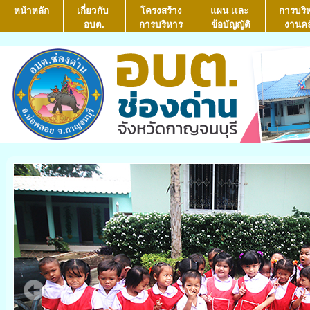
หน้าหลัก
เกี่ยวกับ
โครงสร้าง
แผน เเละ
การบริ
อบต.
การบริหาร
ข้อบัญญัติ
งานคล