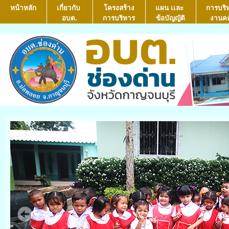
หน้าหลัก
เกี่ยวกับ
โครงสร้าง
แผน เเละ
การบริ
อบต.
การบริหาร
ข้อบัญญัติ
งานคล