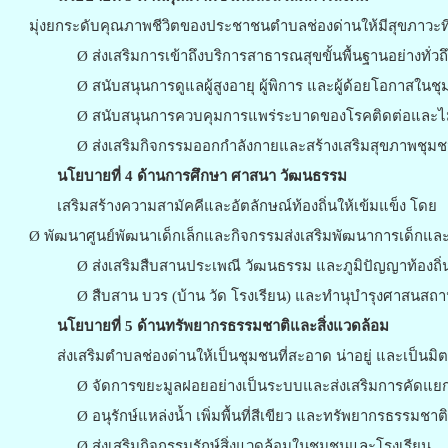
มุ่งยกระดับคุณภาพชีวิตของประชาชนตำบลช่องด่านให้มีสุขภาวะที่
Ø ส่งเสริมการเข้าถึงบริการสาธารณสุขขั้นพื้นฐานอย่างทั่วถ
Ø สนับสนุนการดูแลผู้สูงอายุ ผู้พิการ และผู้ด้อยโอกาสในช
Ø สนับสนุนการควบคุมการแพร่ระบาดของโรคติดต่อและไม
Ø ส่งเสริมกิจกรรมออกกำลังกายและสร้างเสริมสุขภาพชุม
นโยบายที่
4 ด้านการศึกษา ศาสนา วัฒนธรรม
เสริมสร้างความสามัคคีและอัตลักษณ์ท้องถิ่นให้เข้มแข็ง โดย
Ø พัฒนาศูนย์พัฒนาเด็กเล็กและกิจกรรมส่งเสริมพัฒนาการเด็กและเย
Ø ส่งเสริมสืบสานประเพณี วัฒนธรรม และภูมิปัญญาท้องถิ่
Ø สืบสาน บวร (บ้าน วัด โรงเรียน) และทำนุบำรุงศาสนสถ
นโยบายที่
5 ด้านทรัพยากรธรรมชาติและสิ่งแวดล้อม
ส่งเสริมตำบลช่องด่านให้เป็นชุมชนที่สะอาด น่าอยู่ และเป็นมิ
Ø จัดการขยะมูลฝอยอย่างเป็นระบบและส่งเสริมการคัดแ
Ø อนุรักษ์แหล่งน้ำ เพิ่มพื้นที่สีเขียว และทรัพยากรธรรมชาติ
Ø ส่งเสริมกิจกรรมรักษ์สิ่งแวดล้อมในชุมชนและโรงเรียน