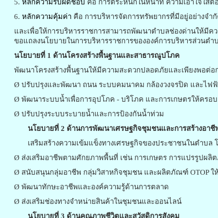
5.
หลักความรับผิดชอบ
คือ การตระหนักในหน้าที่ ความเอาใจใส่
6.
หลักความคุ้มค่า
คือ การบริหารจัดการทรัพยากรที่มีอยู่อย่างจำ
และเพื่อให้การบริหารราชการสามารถพัฒนาตำบลช่องด่านให้มีควา
ขอแถลงนโยบายในการบริหารราชการขององค์การบริหารส่วนตำบลช่
นโยบายที่
1 ด้านโครงสร้างพื้นฐานและสาธารณูปโภค
พัฒนาโครงสร้างพื้นฐานให้มีความสะดวกปลอดภัยและเพียงพอต่อก
Ø ปรับปรุงและพัฒนา ถนน ระบบคมนาคม กล้องวงจรปิด และไฟฟ้าส
Ø พัฒนาระบบน้ำเพื่อการอุปโภค - บริโภค และการเกษตรให้ครอบคลุ
Ø ปรับปรุงระบบระบายน้ำและการป้องกันน้ำท่วม
นโยบายที่
2 ด้านการพัฒนาเศรษฐกิจชุมชนและการสร้างอาชี
เสริมสร้างความเข้มแข็งทางเศรษฐกิจของประชาชนในตำบล 
Ø ส่งเสริมอาชีพตามศักยภาพพื้นที่ เช่น การเกษตร การแปรรูปผลิ
Ø สนับสนุนกลุ่มอาชีพ กลุ่มวิสาหกิจชุมชน และผลิตภัณฑ์ OTOP ให
Ø พัฒนาทักษะอาชีพและองค์ความรู้ด้านการตลาด
Ø ส่งเสริมช่องทางจำหน่ายสินค้าในชุมชนและออนไลน์
นโยบายที่
3 ด้านคุณภาพชีวิตและสวัสดิการสังคม