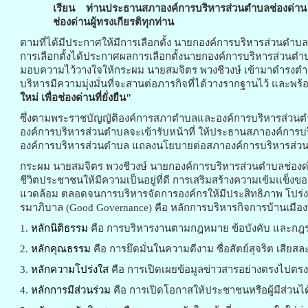
เรียน ท่านประธานสภาองค์การบริหารส่วนตำบลช่องด่าน
ช่องด่านผู้ทรงเกียรติทุกท่าน
ตามที่ได้มีประกาศให้มีการเลือกตั้ง นายกองค์การบริหารส่วนตำบลช่
การเลือกตั้งได้ประกาศผลการเลือกตั้งนายกองค์การบริหารส่วนตำบลช
มอบความไว้วางใจให้กระผม นายสมจิตร พวงชีวงษ์ เข้ามาดำรงตำแห
บริหารมีความมุ่งมั่นที่จะสานต่อภารกิจที่ได้วางรากฐานไว้ แ
ใหม่ เพื่อช่องด่านที่ยั่งยืน"
ซึ่งตามพระราชบัญญัติองค์การสภาตำบลและองค์การบริหารส่วนตำบล 
องค์การบริหารส่วนตำบลจะเข้ารับหน้าที่ ให้ประธานสภาองค์การบ
องค์การบริหารส่วนตำบล แถลงนโยบายต่อสภาองค์การบริหารส่วน
กระผม นายสมจิตร พวงชีวงษ์ นายกองค์การบริหารส่วนตำบลช่องด่า
ชีวิตประชาชนให้มีความเป็นอยู่ที่ดี การเสริมสร้างความเข้มแข็ง
แวดล้อม ตลอดจนการบริหารจัดการองค์กรให้มีประสิทธิภาพ โปร
รมาภิบาล (Good Governance) คือ หลักการบริหารกิจการบ้านเมืองที
1.
หลักนิติธรรม
คือ การบริหารงานตามกฎหมาย ข้อบังคับ และกฎระเบี
2.
หลักคุณธรรม
คือ การยึดมั่นในความดีงาม ซื่อสัตย์สุจริต เสียสล
3.
หลักความโปร่งใส
คือ การเปิดเผยข้อมูลข่าวสารอย่างตรงไป
4.
หลักการมีส่วนร่วม
คือ การเปิดโอกาสให้ประชาชนหรือผู้มีส่วนไ