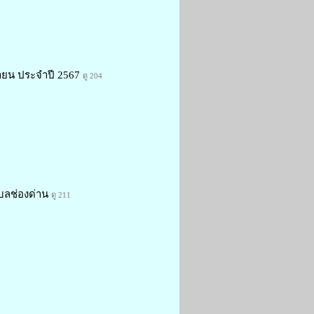
นายน ประจำปี 2567
ดู 204
บลช่องด่าน
ดู 211