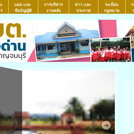
ง
แผน เเละ
การบริหาร
ข่าว เเละ
ระเบียบ
ก
าร
ข้อบัญญัติ
งานคลัง
ประกาศ
กฎหมาย