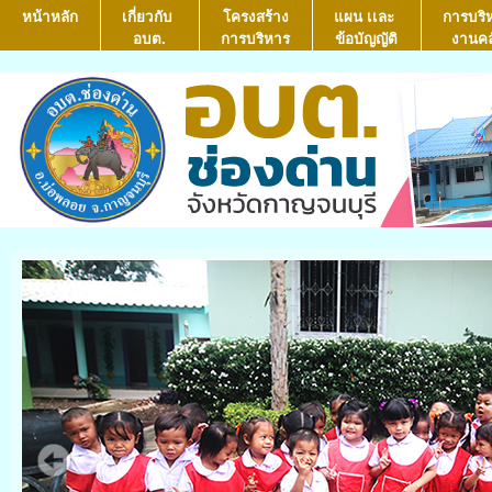
หน้าหลัก
เกี่ยวกับ
โครงสร้าง
แผน เเละ
การบริ
อบต.
การบริหาร
ข้อบัญญัติ
งานคล