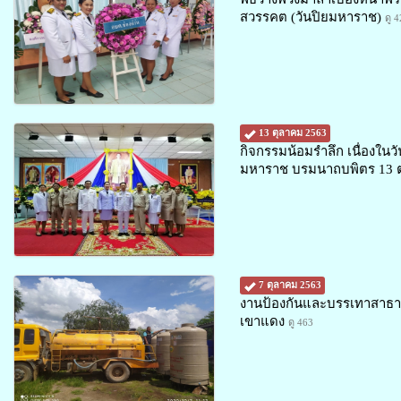
สวรรคต (วันปิยมหาราช)
ดู 
13 ตุลาคม 2563
กิจกรรมน้อมรำลึก เนื่องใ
มหาราช บรมนาถบพิตร 13 
7 ตุลาคม 2563
งานป้องกันและบรรเทาสาธาร
เขาแดง
ดู 463