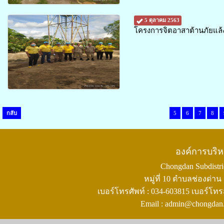
5 ตุลาคม 2563
โครงการจิตอาสาต้านภัยแล้ง ห
กลับ
5
6
7
8
องค์การบริ
Chongdan Subdistric
หมู่ที่ 10 ตำบลช่องด่
เบอร์โทรศัพท์ : 034-603815 เบอร์โทร
Email : admin@chongdan.