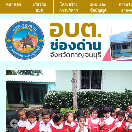
หน้าหลัก
เกี่ยวกับ
โครงสร้าง
แผน เเละ
การบริ
อบต.
การบริหาร
ข้อบัญญัติ
งานคล