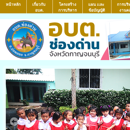
หน้าหลัก
เกี่ยวกับ
โครงสร้าง
แผน เเละ
การบริ
อบต.
การบริหาร
ข้อบัญญัติ
งานคล