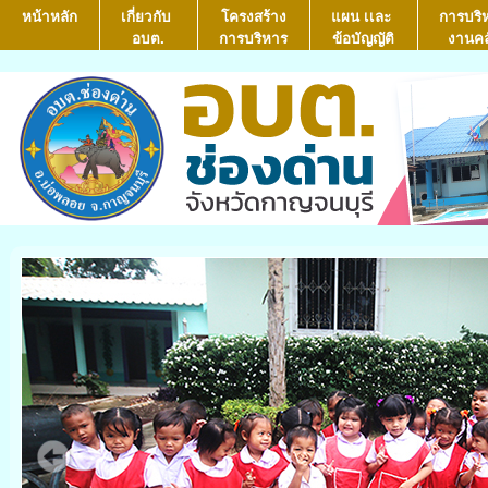
หน้าหลัก
เกี่ยวกับ
โครงสร้าง
แผน เเละ
การบริ
อบต.
การบริหาร
ข้อบัญญัติ
งานคล