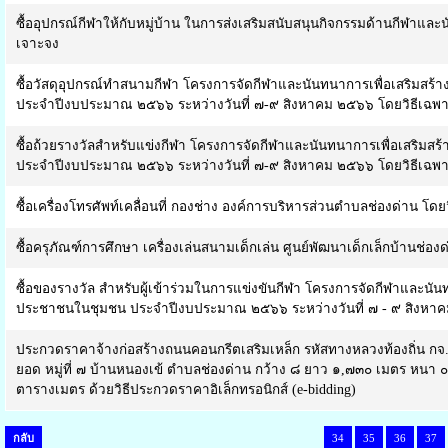
ซื้ออุปกรณ์กีฬาให้กับหมู่บ้าน ในการส่งเสริมสนับสนุนกิจกรรมด้านกีฬาแ
เจาะจง
ซื้อวัสดุอุปกรณ์ทำสนามกีฬา โครงการจัดกีฬาและนันทนาการเพื่อเสริมส
ประจำปีงบประมาณ ๒๕๖๖ ระหว่างวันที่ ๗-๙ สิงหาคม ๒๕๖๖ โดยวิธีเฉพ
ซื้อถ้วยรางวัลสำหรับแข่งกีฬา โครงการจัดกีฬาและนันทนาการเพื่อเสริ
ประจำปีงบประมาณ ๒๕๖๖ ระหว่างวันที่ ๗-๙ สิงหาคม ๒๕๖๖ โดยวิธีเฉพ
ซื้อเครื่องโทรศัพท์เคลื่อนที่ กองช่าง องค์การบริหารส่วนตำบลช่องด่าน โด
ซื้อครุภัณฑ์การศึกษา เครื่องเล่นสนามเด็กเล่น ศูนย์พัฒนาเด็กเล็กบ้านช่อ
ซื้อของรางวัล สำหรับผู้เข้าร่วมในการแข่งขันกีฬา โครงการจัดกีฬาและนั
ประชาชนในชุมชน ประจำปีงบประมาณ ๒๕๖๖ ระหว่างวันที่ ๗ - ๙ สิงหาค
ประกวดราคาจ้างก่อสร้างถนนคอนกรีตเสริมเหล็ก รหัสทางหลวงท้องถิ่น ก
ยอด หมู่ที่ ๗ บ้านหนองเข้ ตำบลช่องด่าน กว้าง ๘ ยาว ๑,๗๓๐ เมตร หนา ๐.
ตารางเมตร ด้วยวิธีประกวดราคาอิเล็กทรอนิกส์ (e-bidding)
กลับ
34
35
36
37