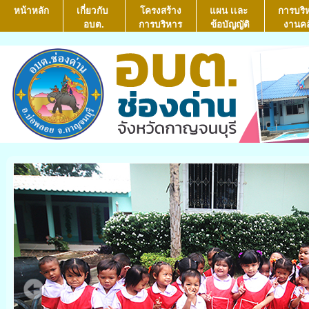
หน้าหลัก
เกี่ยวกับ
โครงสร้าง
แผน เเละ
การบริ
อบต.
การบริหาร
ข้อบัญญัติ
งานคล