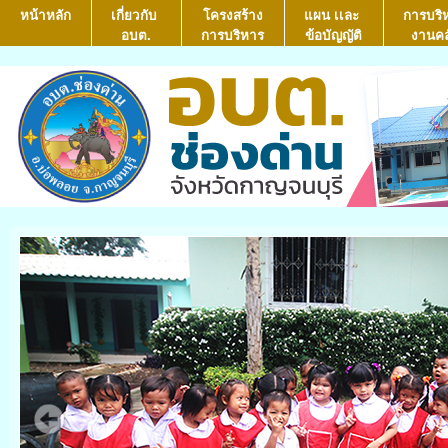
หน้าหลัก
เกี่ยวกับ
โครงสร้าง
แผน เเละ
การบริ
อบต.
การบริหาร
ข้อบัญญัติ
งานคล