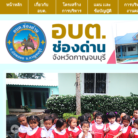
หน้าหลัก
เกี่ยวกับ
โครงสร้าง
แผน เเละ
การบริ
อบต.
การบริหาร
ข้อบัญญัติ
งานคล