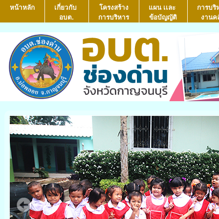
หน้าหลัก
เกี่ยวกับ
โครงสร้าง
แผน เเละ
การบริ
อบต.
การบริหาร
ข้อบัญญัติ
งานคล