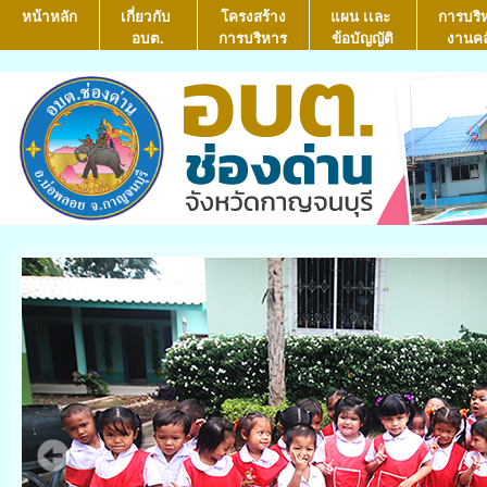
หน้าหลัก
เกี่ยวกับ
โครงสร้าง
แผน เเละ
การบริ
อบต.
การบริหาร
ข้อบัญญัติ
งานคล