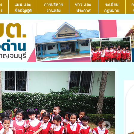
ง
แผน เเละ
การบริหาร
ข่าว เเละ
ระเบียบ
ก
าร
ข้อบัญญัติ
งานคลัง
ประกาศ
กฎหมาย