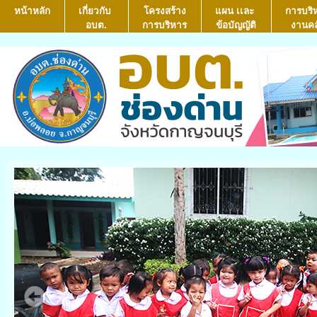
หน้าหลัก
เกี่ยวกับ
โครงสร้าง
แผน เเละ
การบริ
อบต.
การบริหาร
ข้อบัญญัติ
งานคล