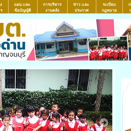
ง
แผน เเละ
การบริหาร
ข่าว เเละ
ระเบียบ
ก
าร
ข้อบัญญัติ
งานคลัง
ประกาศ
กฎหมาย