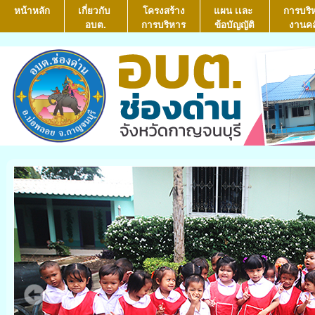
หน้าหลัก
เกี่ยวกับ
โครงสร้าง
แผน เเละ
การบริ
อบต.
การบริหาร
ข้อบัญญัติ
งานคล