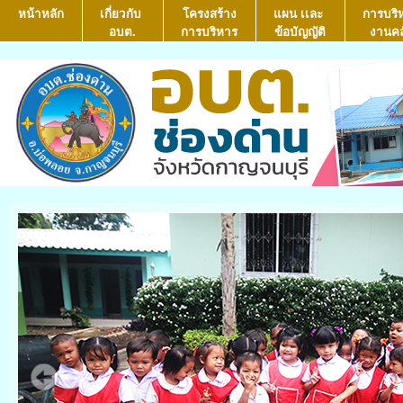
หน้าหลัก
เกี่ยวกับ
โครงสร้าง
แผน เเละ
การบริ
อบต.
การบริหาร
ข้อบัญญัติ
งานคล