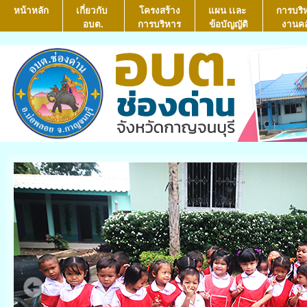
หน้าหลัก
เกี่ยวกับ
โครงสร้าง
แผน เเละ
การบริ
อบต.
การบริหาร
ข้อบัญญัติ
งานคล