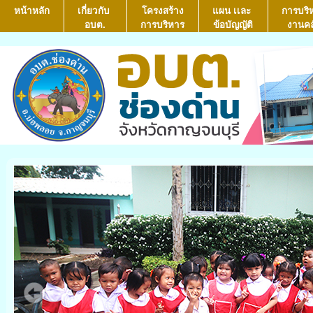
หน้าหลัก
เกี่ยวกับ
โครงสร้าง
แผน เเละ
การบริ
อบต.
การบริหาร
ข้อบัญญัติ
งานคล